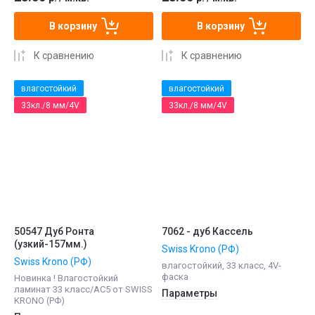
В корзину
В корзину
К сравнению
К сравнению
влагостойкий
влагостойкий
33кл./8 мм/4V
33кл./8 мм/4V
50547 Дуб Ронта
7062 - дуб Кассель
(узкий-157мм.)
Swiss Krono (РФ)
Swiss Krono (РФ)
влагостойкий, 33 класс, 4V-
фаска
Новинка ! Влагостойкий
ламинат 33 класс/АС5 от SWISS
Параметры
KRONO (РФ)