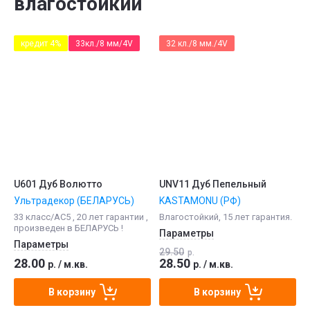
влагостойкий
кредит 4%
33кл./8 мм/4V
32 кл./8 мм./4V
U601 Дуб Волютто
UNV11 Дуб Пепельный
Ультрадекор (БЕЛАРУСЬ)
KASTAMONU (РФ)
33 класс/АС5 , 20 лет гарантии ,
Влагостойкий, 15 лет гарантия.
произведен в БЕЛАРУСЬ !
Параметры
Параметры
29.50
р.
28.00
28.50
р.
/
м.кв.
р.
/
м.кв.
В корзину
В корзину