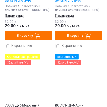
Swiss Krono (РФ)
Swiss Krono (РФ)
Новинка ! Влагостойкий
Новинка ! Влагостойкий
ламинат от SWISS KRONO (РФ)
ламинат от SWISS KRONO (РФ)
Параметры
Параметры
32.00
32.00
р.
р.
29.00
29.00
р.
/
м.кв.
р.
/
м.кв.
В корзину
В корзину
К сравнению
К сравнению
ОСТАТКИ распродажа
влагостойкий
32 кл./8 мм./4V
32 кл./8 мм./4V
70003 Дуб Морозный
ROC 01- Дуб Арчи