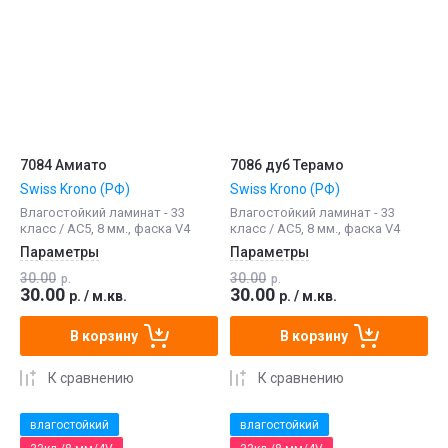
7084 Амиато
7086 дуб Терамо
Swiss Krono (РФ)
Swiss Krono (РФ)
Влагостойкий ламинат - 33
Влагостойкий ламинат - 33
класс / АС5, 8 мм., фаска V4
класс / АС5, 8 мм., фаска V4
Параметры
Параметры
30.00
30.00
р.
р.
30.00
30.00
р.
/
м.кв.
р.
/
м.кв.
В корзину
В корзину
К сравнению
К сравнению
влагостойкий
влагостойкий