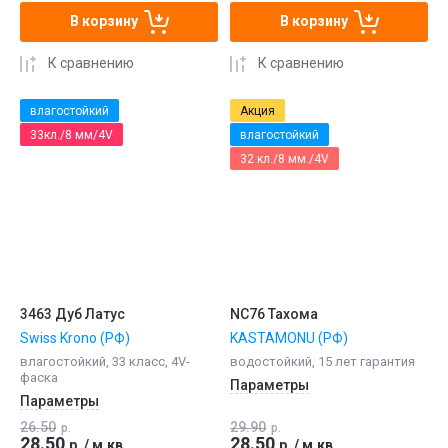
В корзину
В корзину
К сравнению
К сравнению
влагостойкий
Акция
33кл./8 мм/4V
влагостойкий
32 кл./8 мм./4V
3463 Дуб Латус
NC76 Тахома
Swiss Krono (РФ)
KASTAMONU (РФ)
влагостойкий, 33 класс, 4V-
водостойкий, 15 лет гарантия
фаска
Параметры
Параметры
26.50
29.90
р.
р.
28.50
28.50
р.
/
м.кв.
р.
/
м.кв.