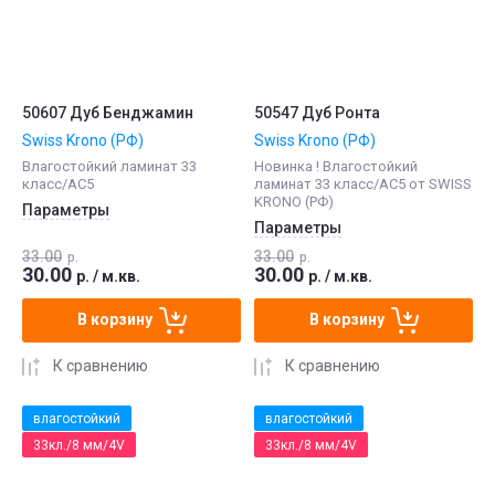
50607 Дуб Бенджамин
50547 Дуб Ронта
Swiss Krono (РФ)
Swiss Krono (РФ)
Влагостойкий ламинат 33
Новинка ! Влагостойкий
класс/АС5
ламинат 33 класс/АС5 от SWISS
KRONO (РФ)
Параметры
Параметры
33.00
33.00
р.
р.
30.00
30.00
р.
/
м.кв.
р.
/
м.кв.
В корзину
В корзину
К сравнению
К сравнению
влагостойкий
влагостойкий
33кл./8 мм/4V
33кл./8 мм/4V