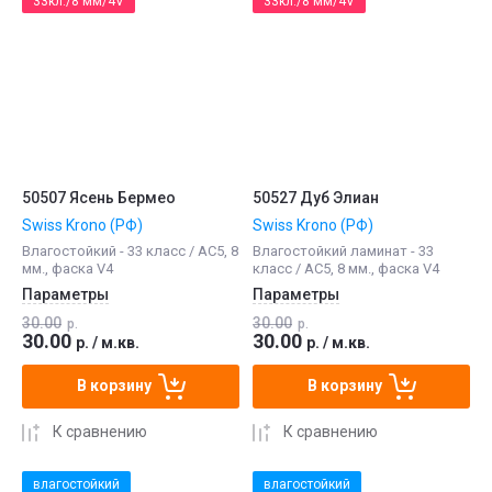
33кл./8 мм/4V
33кл./8 мм/4V
50507 Ясень Бермео
50527 Дуб Элиан
Swiss Krono (РФ)
Swiss Krono (РФ)
Влагостойкий - 33 класс / АС5, 8
Влагостойкий ламинат - 33
мм., фаска V4
класс / АС5, 8 мм., фаска V4
Параметры
Параметры
30.00
30.00
р.
р.
30.00
30.00
р.
/
м.кв.
р.
/
м.кв.
В корзину
В корзину
К сравнению
К сравнению
влагостойкий
влагостойкий