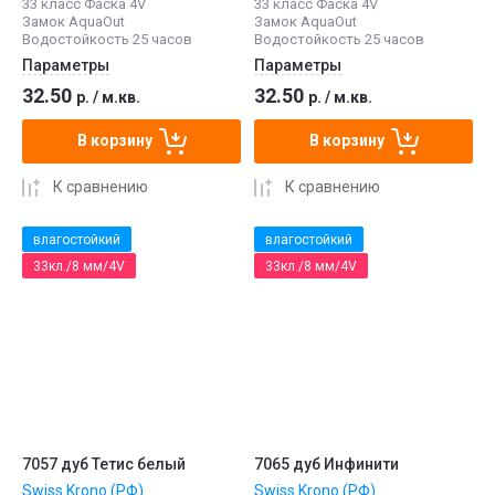
33 класс Фаска 4V
33 класс Фаска 4V
Замок AquaOut
Замок AquaOut
Водостойкость 25 часов
Водостойкость 25 часов
Параметры
Параметры
32.50
32.50
р.
/
м.кв.
р.
/
м.кв.
В корзину
В корзину
К сравнению
К сравнению
влагостойкий
влагостойкий
33кл./8 мм/4V
33кл./8 мм/4V
7057 дуб Тетис белый
7065 дуб Инфинити
Swiss Krono (РФ)
Swiss Krono (РФ)