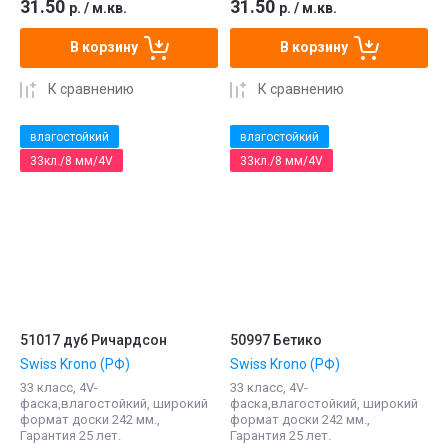
31.50
31.50
р.
/
м.кв.
р.
/
м.кв.
В корзину
В корзину
К сравнению
К сравнению
влагостойкий
влагостойкий
33кл./8 мм/4V
33кл./8 мм/4V
51017 дуб Ричардсон
50997 Бетико
Swiss Krono (РФ)
Swiss Krono (РФ)
33 класс, 4V-
33 класс, 4V-
фаска,влагостойкий, широкий
фаска,влагостойкий, широкий
формат доски 242 мм.,
формат доски 242 мм.,
Гарантия 25 лет.
Гарантия 25 лет.