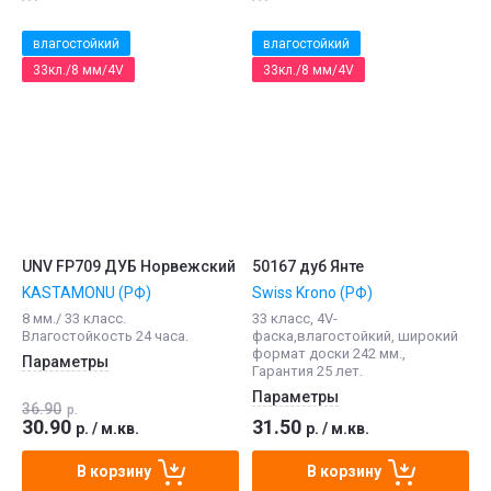
влагостойкий
влагостойкий
33кл./8 мм/4V
33кл./8 мм/4V
UNV FP709 ДУБ Норвежский
50167 дуб Янте
KASTAMONU (РФ)
Swiss Krono (РФ)
8 мм./ 33 класс.
33 класс, 4V-
Влагостойкость 24 часа.
фаска,влагостойкий, широкий
формат доски 242 мм.,
Параметры
Гарантия 25 лет.
Параметры
36.90
р.
30.90
31.50
р.
/
м.кв.
р.
/
м.кв.
В корзину
В корзину