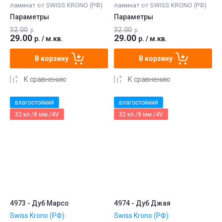
ламинат от SWISS KRONO (РФ)
ламинат от SWISS KRONO (РФ)
Параметры
Параметры
32.00
32.00
р.
р.
29.00
29.00
р.
/
м.кв.
р.
/
м.кв.
В корзину
В корзину
К сравнению
К сравнению
влагостойкий
влагостойкий
32 кл./8 мм./4V
32 кл./8 мм./4V
4973 - Дуб Марсо
4974 - Дуб Джая
Swiss Krono (РФ)
Swiss Krono (РФ)