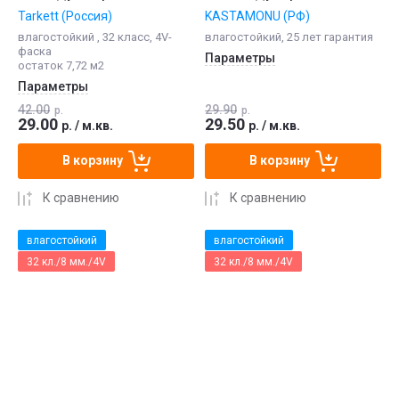
Tarkett (Россия)
KASTAMONU (РФ)
влагостойкий , 32 класс, 4V-
влагостойкий, 25 лет гарантия
фаска
Параметры
остаток 7,72 м2
Параметры
42.00
29.90
р.
р.
29.00
29.50
р.
/
м.кв.
р.
/
м.кв.
В корзину
В корзину
К сравнению
К сравнению
влагостойкий
влагостойкий
32 кл./8 мм./4V
32 кл./8 мм./4V