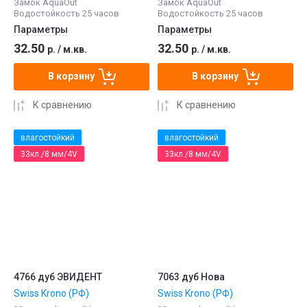
Замок AquaOut
Замок AquaOut
Водостойкость 25 часов
Водостойкость 25 часов
Параметры
Параметры
32.50
32.50
р.
/
м.кв.
р.
/
м.кв.
В корзину
В корзину
К сравнению
К сравнению
влагостойкий
влагостойкий
33кл./8 мм/4V
33кл./8 мм/4V
4766 дуб ЭВИДЕНТ
7063 дуб Нова
Swiss Krono (РФ)
Swiss Krono (РФ)