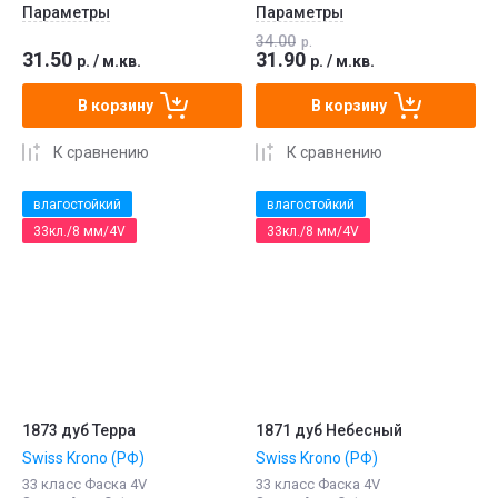
Параметры
Параметры
34.00
р.
31.50
31.90
р.
/
м.кв.
р.
/
м.кв.
В корзину
В корзину
К сравнению
К сравнению
влагостойкий
влагостойкий
33кл./8 мм/4V
33кл./8 мм/4V
1873 дуб Терра
1871 дуб Небесный
Swiss Krono (РФ)
Swiss Krono (РФ)
33 класс Фаска 4V
33 класс Фаска 4V