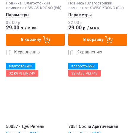
Новинка ! Влагостойкий
Новинка ! Влагостойкий
ламинат от SWISS KRONO (РФ)
ламинат от SWISS KRONO (РФ)
Параметры
Параметры
32.00
32.00
р.
р.
29.00
29.00
р.
/
м.кв.
р.
/
м.кв.
В корзину
В корзину
К сравнению
К сравнению
влагостойкий
влагостойкий
32 кл./8 мм./4V
32 кл./8 мм./4V
50057 - Дуб Ригель
7051 Сосна Арктическая