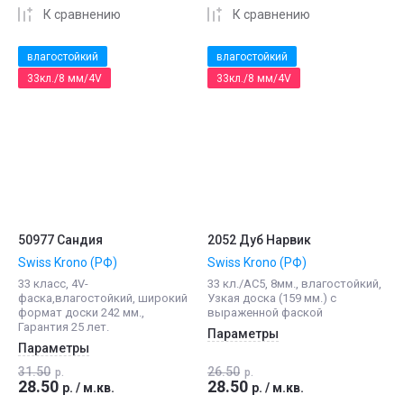
К сравнению
К сравнению
влагостойкий
влагостойкий
33кл./8 мм/4V
33кл./8 мм/4V
50977 Сандия
2052 Дуб Нарвик
Swiss Krono (РФ)
Swiss Krono (РФ)
33 класс, 4V-
33 кл./АС5, 8мм., влагостойкий,
фаска,влагостойкий, широкий
Узкая доска (159 мм.) с
формат доски 242 мм.,
выраженной фаской
Гарантия 25 лет.
Параметры
Параметры
31.50
26.50
р.
р.
28.50
28.50
р.
/
м.кв.
р.
/
м.кв.