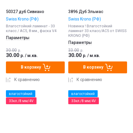
50327 дуб Сивиано
3896 Дуб Эльмас
Swiss Krono (РФ)
Swiss Krono (РФ)
Влагостойкий ламинат - 33
Новинка ! Влагостойкий
класс / АС5, 8 мм., фаска V4
ламинат 33 класс/АС5 от SWISS
KRONO (РФ)
Параметры
Параметры
30.00
33.00
р.
р.
30.00
30.00
р.
/
м.кв.
р.
/
м.кв.
В корзину
В корзину
К сравнению
К сравнению
влагостойкий
влагостойкий
33кл./8 мм/4V
33кл./8 мм/4V