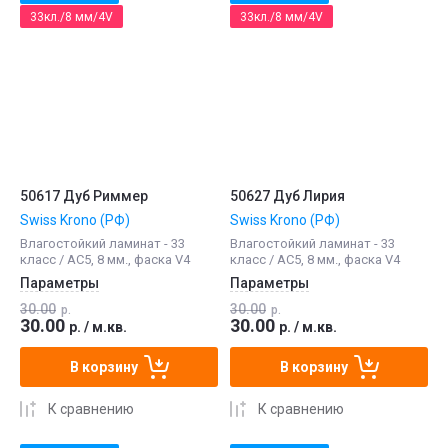
33кл./8 мм/4V
33кл./8 мм/4V
50617 Дуб Риммер
50627 Дуб Лирия
Swiss Krono (РФ)
Swiss Krono (РФ)
Влагостойкий ламинат - 33
Влагостойкий ламинат - 33
класс / АС5, 8 мм., фаска V4
класс / АС5, 8 мм., фаска V4
Параметры
Параметры
30.00
30.00
р.
р.
30.00
30.00
р.
/
м.кв.
р.
/
м.кв.
В корзину
В корзину
К сравнению
К сравнению