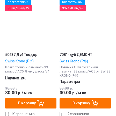
влагостойкий
влагостойкий
33кл./8 мм/4V
33кл./8 мм/4V
50637 Дуб Теодор
7081-дуб ДЕМОНТ
Swiss Krono (РФ)
Swiss Krono (РФ)
Влагостойкий ламинат - 33
Новинка ! Влагостойкий
класс / АС5, 8 мм., фаска V4
ламинат 33 класс/АС5 от SWISS
KRONO (РФ)
Параметры
Параметры
30.00
33.00
р.
р.
30.00
30.00
р.
/
м.кв.
р.
/
м.кв.
В корзину
В корзину
К сравнению
К сравнению