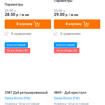
Параметры
Параметры
29.90
32.00
р.
р.
28.50
29.00
р.
/
м.кв.
р.
/
м.кв.
В корзину
В корзину
К сравнению
К сравнению
влагостойкий
влагостойкий
32 кл./8 мм./4V
32 кл./8 мм./4V
2987 Дуб ретушированный
4849 - Дуб кристалл
Swiss Krono (РФ)
Swiss Krono (РФ)
Новинка ! Влагостойкий
Новинка ! Влагостойкий