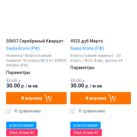
50657 Серебряный Кварцит
4925 дуб Мирто
Swiss Krono (РФ)
Swiss Krono (РФ)
Новинка ! Влагостойкий
Влагостойкий ламинат - 33
ламинат 33 класс/АС5 от SWISS
класс / АС5, 8 мм., фаска V4
KRONO (РФ)
Параметры
Параметры
33.00
30.00
р.
р.
30.00
30.00
р.
/
м.кв.
р.
/
м.кв.
В корзину
В корзину
К сравнению
К сравнению
влагостойкий
влагостойкий
33кл./8 мм/4V
33кл./8 мм/4V