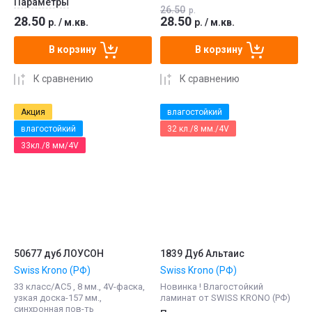
Параметры
26.50
р.
28.50
28.50
р.
/
м.кв.
р.
/
м.кв.
В корзину
В корзину
К сравнению
К сравнению
Акция
влагостойкий
влагостойкий
32 кл./8 мм./4V
33кл./8 мм/4V
50677 дуб ЛОУСОН
1839 Дуб Альтаис
Swiss Krono (РФ)
Swiss Krono (РФ)
33 класс/АС5 , 8 мм., 4V-фаска,
Новинка ! Влагостойкий
узкая доска-157 мм.,
ламинат от SWISS KRONO (РФ)
синхронная пов-ть