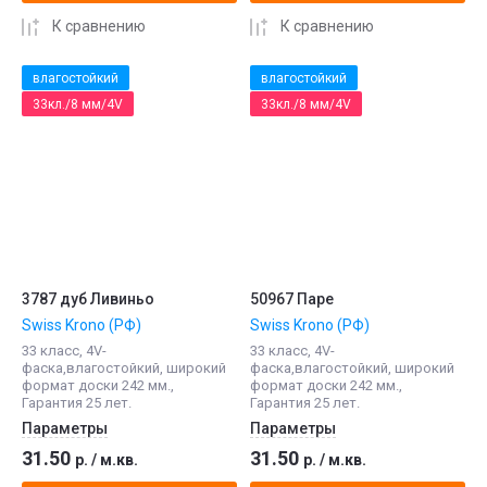
К сравнению
К сравнению
влагостойкий
влагостойкий
33кл./8 мм/4V
33кл./8 мм/4V
3787 дуб Ливиньо
50967 Паре
Swiss Krono (РФ)
Swiss Krono (РФ)
33 класс, 4V-
33 класс, 4V-
фаска,влагостойкий, широкий
фаска,влагостойкий, широкий
формат доски 242 мм.,
формат доски 242 мм.,
Гарантия 25 лет.
Гарантия 25 лет.
Параметры
Параметры
31.50
31.50
р.
/
м.кв.
р.
/
м.кв.