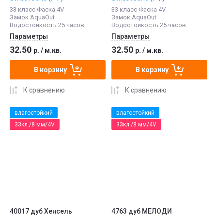
33 класс Фаска 4V
33 класс Фаска 4V
Замок AquaOut
Замок AquaOut
Водостойкость 25 часов
Водостойкость 25 часов
Параметры
Параметры
32.50
32.50
р.
/
м.кв.
р.
/
м.кв.
В корзину
В корзину
К сравнению
К сравнению
влагостойкий
влагостойкий
33кл./8 мм/4V
33кл./8 мм/4V
40017 дуб Хенсель
4763 дуб МЕЛОДИ