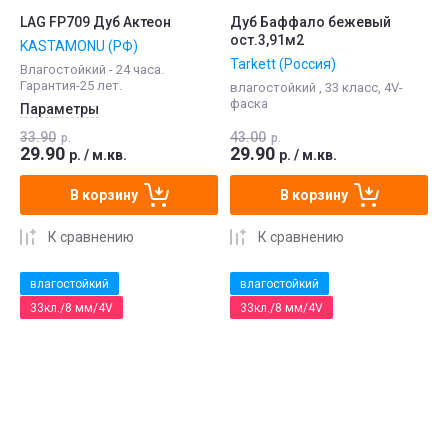
LAG FP709 Дуб Актеон
Дуб Баффало бежевый
ост.3,91м2
KASTAMONU (РФ)
Tarkett (Россия)
Влагостойкий - 24 часа.
Гарантия-25 лет.
влагостойкий , 33 класс, 4V-
фаска
Параметры
33.90
43.00
р.
р.
29.90
29.90
р.
/
м.кв.
р.
/
м.кв.
В корзину
В корзину
К сравнению
К сравнению
влагостойкий
влагостойкий
33кл./8 мм/4V
33кл./8 мм/4V