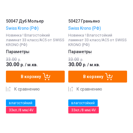
50047 Дуб Мольер
50427 Граньяно
Swiss Krono (РФ)
Swiss Krono (РФ)
Новинка ! Влагостойкий
Новинка ! Влагостойкий
ламинат 33 класс/АС5 от SWISS
ламинат 33 класс/АС5 от SWISS
KRONO (РФ)
KRONO (РФ)
Параметры
Параметры
33.00
33.00
р.
р.
30.00
30.00
р.
/
м.кв.
р.
/
м.кв.
В корзину
В корзину
К сравнению
К сравнению
влагостойкий
влагостойкий
33кл./8 мм/4V
33кл./8 мм/4V