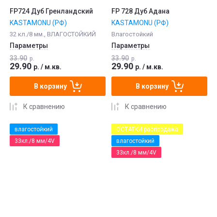
FP724 Дуб Гренландский
FP 728 Дуб Адана
KASTAMONU (РФ)
KASTAMONU (РФ)
32 кл./8 мм., ВЛАГОСТОЙКИЙ
Влагостойкий
Параметры
Параметры
33.90
33.90
р.
р.
29.90
29.90
р.
/
м.кв.
р.
/
м.кв.
В корзину
В корзину
К сравнению
К сравнению
влагостойкий
ОСТАТКИ распродажа
33кл./8 мм/4V
влагостойкий
33кл./8 мм/4V