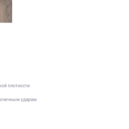
кой плотности
точечным ударам