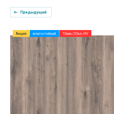
Предыдущий
Акция
влагостойкий
10мм./33кл./4V