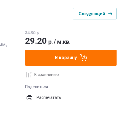
Следующий
34.90
р.
29.20
р.
/
м.кв.
мм.,
В корзину
К сравнению
Поделиться
Распечатать