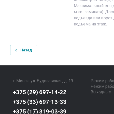
Максимальный вес д
м.кв. ламината). До
подъезда или ворот 
подъема на этаж.
Назад
г. Минск, ул. Будславская , д. 19
Режим рабо
Режим работ
+375 (29) 697-14-22
Выходные - 
+375 (33) 697-13-33
+375 (17) 319-03-39