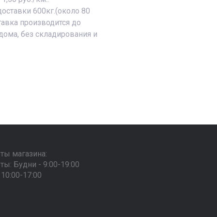
оставки 600кг.(около 80
ставка производится до
дома, без складирования и
ты магазина:
ы: Будни - 9:00-19:00
10:00-17:00