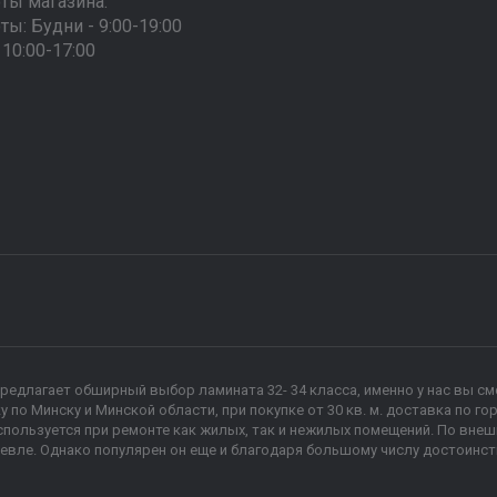
ты магазина:
ы: Будни - 9:00-19:00
10:00-17:00
предлагает обширный выбор ламината 32- 34 класса, именно у нас вы 
по Минску и Минской области, при покупке от 30 кв. м. доставка по г
пользуется при ремонте как жилых, так и нежилых помещений. По внеш
евле. Однако популярен он еще и благодаря большому числу достоинст