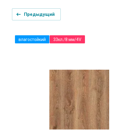
Предыдущий
влагостойкий
33кл./8 мм/4V