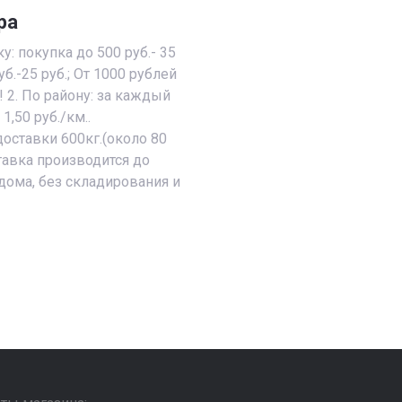
ра
у: покупка до 500 руб.- 35
уб.-25 руб.; От 1000 рублей
! 2. По району: за каждый
,50 руб./км..
оставки 600кг.(около 80
ставка производится до
дома, без складирования и