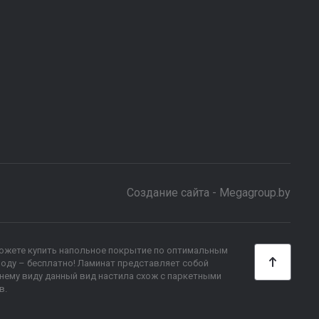
Создание сайта - Megagroup.by
сможете купить напольное покрытие по оптимальным
ороду – бесплатно! Ламинат представляет собой
нему виду данный вид настила схож с паркетными
в.