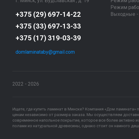
г. Минск, ул. Будславская , д. 19
Режим рабо
Режим работ
+375 (29) 697-14-22
Выходные - 
+375 (33) 697-13-33
+375 (17) 319-03-39
domlaminataby@gmail.com
2022 - 2026
Ищете, где купить ламинат в Минске? Компания «Дом ламината» 
ценам независимо от размера заказа. Мы осуществляем доставку 
современное напольное покрытие, которое все более активно ис
полами из натуральной древесины, однако стоит он намного деш