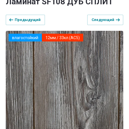
Ламинат SF108 ДУБ СПЛИТ
Предыдущий
Следующий
влагостойкий
12мм./ 33кл.(АС5)